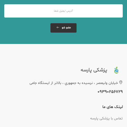
عضو شو
پزشکی پارسه
خيابان وليعصر ، نرسيده به جمهوري ، بالاتر از ایستگاه جامی
09390256729
لینک های ما
تماس با پزشکی پارسه