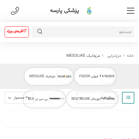
پزشکی پارسه
آفرهای ویژه
خانه
مزوتراپی
مزولایک MESOLIKE
فیوژن FUSION
مزولایک MESOLIKE
رویتاکر REVITACARE
بی سی ان BCN