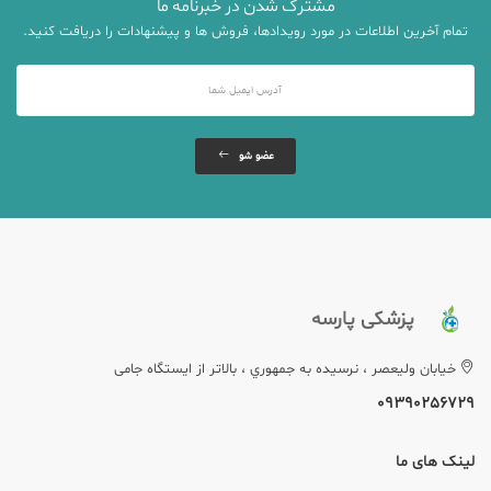
مشترک شدن در خبرنامه ما
تمام آخرین اطلاعات در مورد رویدادها، فروش ها و پیشنهادات را دریافت کنید.
عضو شو
پزشکی پارسه
خيابان وليعصر ، نرسيده به جمهوري ، بالاتر از ایستگاه جامی
09390256729
لینک های ما