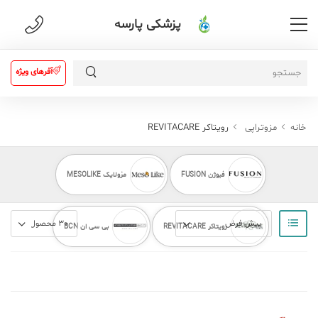
پزشکی پارسه
آفرهای ویژه
خانه
مزوتراپی
رویتاکر REVITACARE
فیوژن FUSION
مزولایک MESOLIKE
رویتاکر REVITACARE
بی سی ان BCN