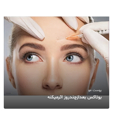
پوست مو
بوتاکس بعدازچندروز اثرمیکنه