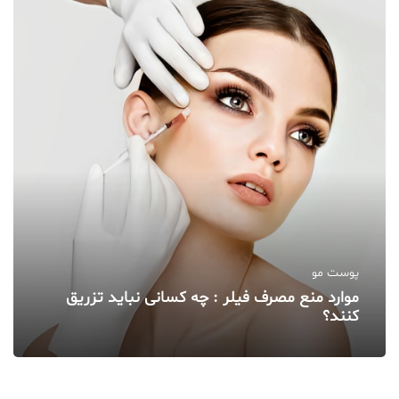
پوست مو
موارد منع مصرف فیلر : چه کسانی نباید تزریق
کنند؟