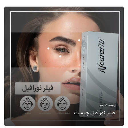
پوست مو
فیلر نورافیل چیست