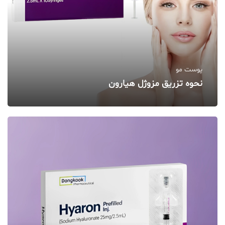
پوست مو
نحوه تزریق مزوژل هیارون