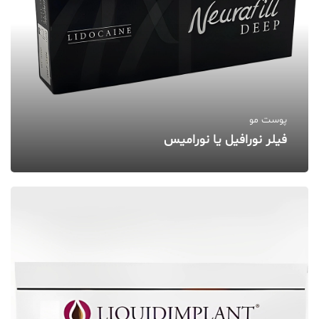
پوست مو
فیلر نورافیل یا نورامیس