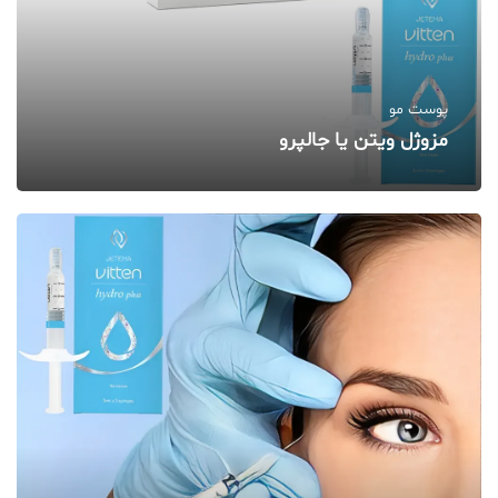
پوست مو
مزوژل ویتن یا جالپرو