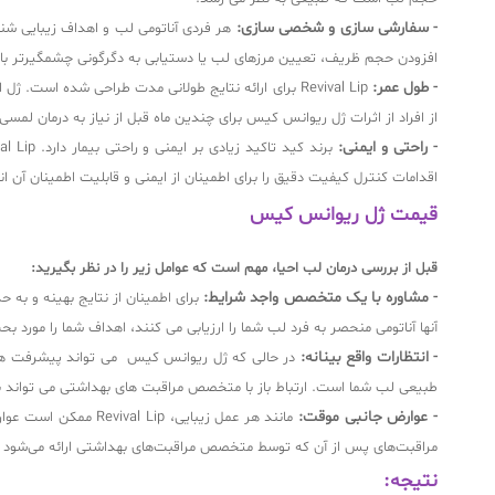
- سفارشی سازی و شخصی سازی:
افزودن حجم ظریف، تعیین مرزهای لب یا دستیابی به دگرگونی چشمگیرتر باشد، Revival Lip را می توان برای دستیابی به نتیجه دلخواه سفا
- طول عمر:
Revival Lip برای ارائه نتایج طولانی مدت طراحی شده
از افراد از اثرات ژل ریوانس کیس برای چندین ماه قبل از نیاز به درمان لمسی
- راحتی و ایمنی:
اقدامات کنترل کیفیت دقیق را برای اطمینان از ایمنی و قابلیت اطمینان آن ا
قیمت ژل ریوانس کیس
قبل از بررسی درمان لب احیا، مهم است که عوامل زیر را در نظر بگیرید:
- مشاوره با یک متخصص واجد شرایط:
برای اطمینان از نتایج بهینه و ب
آنها آناتومی منحصر به فرد لب شما را ارزیابی می کنند، اهداف شما را مورد 
- انتظارات واقع بینانه:
در حالی که ژل ریوانس کیس می تواند پیشرفت های 
طبیعی لب شما است. ارتباط باز با متخصص مراقبت های بهداشتی می تواند به
- عوارض جانبی موقت:
مانند هر عمل زیبای
مراقبت‌های پس از آن که توسط متخصص مراقبت‌های بهداشتی ارائه می‌شود بر
نتیجه: