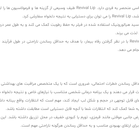
هر فردی آناتومی لب و اهداف زیبایی شناسی منحصر به فردی دارد. evival Lip
رشی کرد.
 است. ژل اسید هیالورونیک استفاده شده در فیلر به حفظ رطوبت کمک می کند و به طول عم
 لذت می برند.
برند کید تاکید زیادی بر ایمنی و راحتی بیمار دارد. Revival Lip با در نظر گرفتن رفاه بیمار، با هدف به حداق
نجام می دهد.
ه حداقل رساندن خطرات احتمالی، ضروری است که با یک متخصص مراقبت های بهداشتی
بحث قرار می دهند و یک برنامه درمانی شخصی متناسب با نیازهای خاص و نتیجه دلخواه ش
قابل توجهی در حجم و شکل لب ایجاد کند، مهم است که انتظارات واقع بینانه داشته
 شما کمک کند که انتظارات شما با آنچه قابل دستیابی است مطابقت داشته باشد.
ی، Revival Lip ممکن است عوارض جانبی موقتی مانند قرمزی، تورم یا کبودی خفیف در محل تزریق داش
ای ارتقای بهبودی مناسب و به حداقل رساندن هرگونه ناراحتی مهم است.