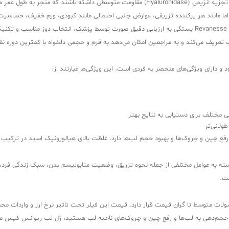
 اما مانند هر پرکننده تزریقی، عوارض جانبی احتمالی مانند کبودی، ورم خفیف، حساسیت
پزشک برای پیشگیری و مدیریت آن‌هاست. در نهایت، موفقیت درمان با Revanesse Kiss بستگی به ارزیابی دقیق صورت
لب تعریف می‌کند و به مراجعین امکان می‌دهد به فرم و حجمی دلخواه با کمترین دوره ن
 و دارای ویژگی‌های منحصر به فردی است. این ویژگی‌ها عبارتند از:
ی مختلف برای دستیابی به نتایج بهتر
ولانی‌تر
فع چین و چروک‌ها و بهبود حجم لب‌ها دارد. غلظت بالای هیالورونیک اسید در ترکیب ا
ور متوسط 12 ماه است. این مدت زمان بسته به عوامل مختلفی از جمله نحوه تزریق، وضعیت متابولیسم بدن
فت.
ت متوسط تا گران قیمت قرار دارد. قیمت این فیلر تحت تاثیر نرخ ارز و واردات محصول 
ای حجم‌دهی به لب‌ها و رفع چین و چروک‌های ناحیه لب هستید، ژل لب ریوانس کیس می‌ت