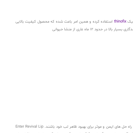
نیک
thinofix
استفاده کرده و همین امر باعث شده که محصول کیفیت بالایی
 12 ماه عاری از منشا حیوانی
لب های پر و پر از دیرباز با زیبایی و جوانی همراه بوده است. در حالی که برخی از افراد به طور طبیعی دارای لب های حجیم هستند، برخی دیگر ممکن است به دنبال راه حل های ایمن و موثر برای بهبود ظاهر لب خود باشند. Enter Revival Lip