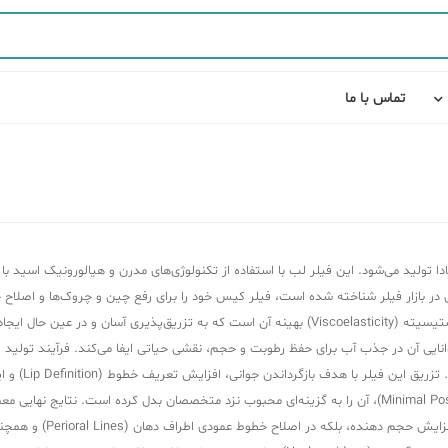
تماس با ما
لید می‌شود. این فیلر لب با استفاده از تکنولوژی‌های مدرن و هیالورونیک اسید با کی
 بازار فیلر شناخته شده است، فیلر کیس خود را برای رفع چین و چروک‌ها و اصلاح حجم
ریوانس کیس پرداخته‌ایم.ویژگی متمایز کننده Revanesse Kiss، ویسکوالاستیسیته (Viscoelasticity) بهی
Practice) صور
ایجاد حجم پایدار، همراه با حداقل تورم پس از تزریق (Minimal Post-Injection Swelling)، آن را به گزینه‌ای محبوب ن
ممکن است چند روز تا چند