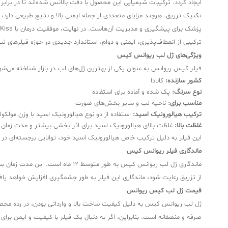
تکنیک تزریق. هرچند مزایای متعددی از جمله ایمنی بالا و نتایج طبیعی دارد،
ترکیبی از انعطاف‌پذیری، ایمنی و دوام، استاندارد جدیدی در حوزه فیلرهای 
ویژگی‌های ژل لب ریوانس کیس
فیلر کیس ریوانس به عنوان یکی از بهترین ژل‌های لب در بازار شناخته می‌شود
کشور سازنده:
کانادا
نوع سرنگ:
پک شده و آماده برای استفاده
مناسب برای:
ناحیه لب و سایر بخش‌های صورت
ترکیب هیالورونیک اسید:
استفاده از دو نوع هیالورونیک اسید با وزن مولکول
غلظت بالا:
غلظت بالای هیالورونیک اسید برای اثر بخشی بیشتر و مدت زمان ط
این فیلر به دلیل ترکیب خاص هیالورونیک اسید خود، توانایی برجسته‌ای در ر
ماندگاری فیلر ریوانس کیس
ماندگاری ژل لب ریوانس کیس به ط
از تزریق رعایت شود، ماندگاری این فیلر به طور چشمگیری افزایش خواهد یا
قیمت ژل لب کیس ریوانس
ژل لب ریوانس کیس به دلیل کیفیت ساخت بالا و وارداتی بودن، در رده محصولا
صرفه و منصفانه است. بنابراین، اگر به دنبال یک فیلر با کیفیت و ایمن بر