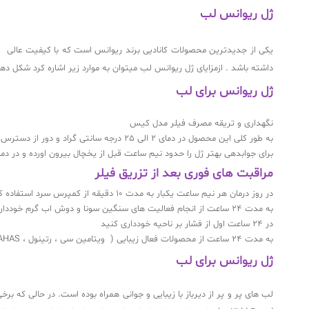
ژل ریوانس لب
یکی از جدیدترین محصولات کانادیی برند ریوانس است که با کیفیت عالی 
داشته باشد . ازمزایای ژل ریوانس لب میتوان به موارد زیر اشاره کرد شکل دهی بسیار اسا
ژل ریوانس برای لب
نگهداری و تریقه مصرف فیلر مدل کیس
به طور کلی این محصول در دمای 2 الی 25 درجه سانتی گراد و دور از دسترس اطفال نگهداری کنید
برای جوابدهی بهتر ژل را حدود نیم ساعت قبل از یخچال بیرون اورده و در دم
مراقبت های فوری بعد از تزریق فیلر
در روز درمان هر نیم ساعت یکبار به مدت 10 دقیقه از کمپرس سرد استفاده کنید
به مدت 24 ساعت از انجام فعالیت های سنگین سونا و دوش اب گرم خودداری کنید
در 24 ساعت اول از فشار بر ناحیه خودداری کنید
به مدت 24 ساعت از محصولات فعال زیبایی ( ویتامین سی ، رتینول ، AHAS) و ارایش پایه خودداری کنید.
ژل ریوانس برای لب