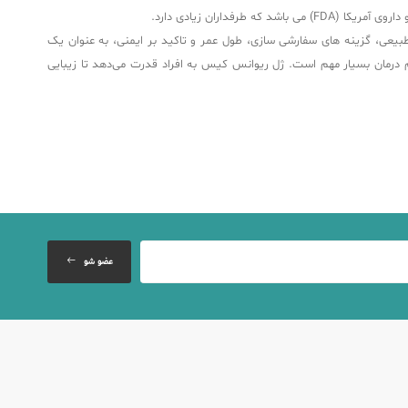
داران زیادی دارد.
حول کننده برای افرادی ارائه می دهد که به دنبال تقویت لب های خود و دستیابی به ظاهری جوان تر هستند. Revival Lip با نتایج طبیعی، گزینه های سفارشی سازی، طول عمر و تاکید بر ایمنی، به عنوان یک
 درمان بسیار مهم است. ژل ریوانس کیس به افراد قدرت می‌دهد تا زیبایی
عضو شو