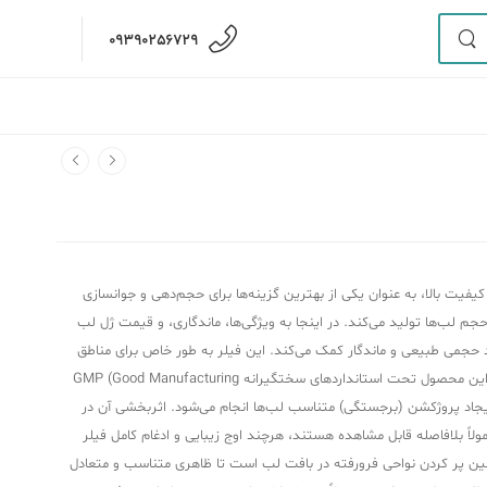
09390256729
فیت بالا، به عنوان یکی از بهترین گزینه‌ها برای حجم‌دهی و جوانسازی
 لب‌ها تولید می‌کند. در اینجا به ویژگی‌ها، ماندگاری، و قیمت ژل لب
نه آن است که به تزریق‌پذیری آسان و در عین حال ایجاد حجمی طبیعی و ماندگار کمک می‌کند. این فیلر به طور خاص برای مناطق
متحرک و حساس مانند لب‌ها فرموله شده است، جایی که انعطاف‌پذیری و توانایی آن در جذب آب برای حفظ رطوبت و حجم، نقشی حیاتی ایفا می‌کند. فرآیند تولید این محصول تحت استانداردهای سختگیرانه GMP (Good Manufacturing
ت می‌گیرد و نشان‌دهنده تعهد سازنده به ایمنی و کارایی است. تزریق این فیلر با هدف بازگرداندن جوانی، افزایش تعریف خطوط (Lip Definition) و ایجاد پروژکشن (برجستگی) متناسب لب‌ها انجام می‌شود. اثربخشی آن در
زد متخصصان بدل کرده است. نتایج نهایی معمولاً بلافاصله قابل مشاهده هستند، هرچند اوج زیبایی و ادغام کامل فیلر
 هفته به طول انجامد.کاربرد اصلی آن نه تنها در افزایش حجم دهنده، بلکه در اصلاح خطوط عمودی اطراف دهان (Perioral Lines) و همچنین پر کردن نواحی فرورفته در بافت لب است تا ظاهری متناسب و متعادل