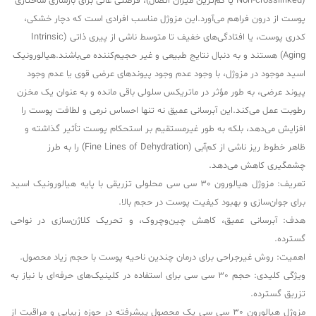
(Non-crosslinked یا کم‌ترین میزان اتصال)، فرصتی عالی برای بازسازی ساختاری
پوست از درون فراهم می‌آورد.این مزوژل مناسب افرادی است که دچار خشکی،
کدری پوست، یا افتادگی‌های خفیف تا متوسط ناشی از پیری ذاتی (Intrinsic
Aging) هستند و به دنبال نتایج طبیعی و غیر حجیم‌کننده می‌باشند.هیالورونیک
اسید موجود در مزوژل، با وجود عدم وجود پیوندهای عرضی قوی یا عدم وجود
پیوند عرضی، به طور مؤثر در ماتریکس سلولی باقی مانده و به عنوان یک مخزن
رطوبت عمل می‌کند.این آبرسانی عمیق نه تنها احساس نرمی و لطافت پوست را
افزایش می‌دهد، بلکه به طور غیرمستقیم بر استحکام پوست تأثیر گذاشته و
ظاهر خطوط ریز ناشی از کم‌آبی (Fine Lines of Dehydration) را به طرز
چشمگیری کاهش می‌دهد.
تعریف: مزوژل هیالورون 30 سی سی محلولی تزریقی با پایه هیالورونیک اسید
برای جوان‌سازی و بهبود کیفیت پوست در حجم بالا.
هدف: آبرسانی عمیق، کاهش چین‌وچروک، و تحریک کلاژن‌سازی در نواحی
گسترده.
اهمیت: روش غیرجراحی برای درمان چندین ناحیه پوست با حجم زیاد محصول.
ویژگی کلیدی: حجم 30 سی سی برای استفاده در کلینیک‌های حرفه‌ای با نیاز به
تزریق گسترده.
مزوژل هیالورون 30 سی سی یک محصول پیشرفته در حوزه زیبایی و مراقبت از