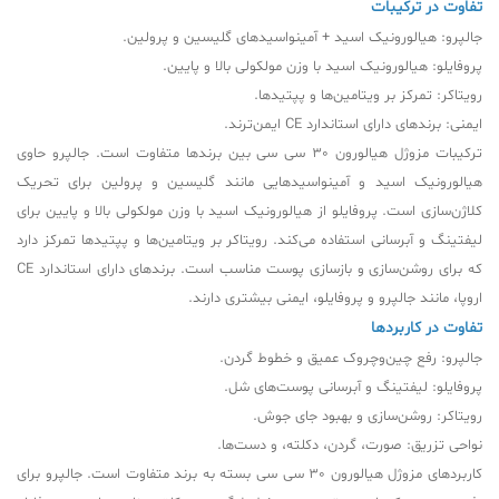
تفاوت در ترکیبات
جالپرو: هیالورونیک اسید + آمینواسیدهای گلیسین و پرولین.
پروفایلو: هیالورونیک اسید با وزن مولکولی بالا و پایین.
رویتاکر: تمرکز بر ویتامین‌ها و پپتیدها.
ایمنی: برندهای دارای استاندارد CE ایمن‌ترند.
ترکیبات مزوژل هیالورون 30 سی سی بین برندها متفاوت است. جالپرو حاوی
هیالورونیک اسید و آمینواسیدهایی مانند گلیسین و پرولین برای تحریک
کلاژن‌سازی است. پروفایلو از هیالورونیک اسید با وزن مولکولی بالا و پایین برای
لیفتینگ و آبرسانی استفاده می‌کند. رویتاکر بر ویتامین‌ها و پپتیدها تمرکز دارد
که برای روشن‌سازی و بازسازی پوست مناسب است. برندهای دارای استاندارد CE
اروپا، مانند جالپرو و پروفایلو، ایمنی بیشتری دارند.
تفاوت در کاربردها
جالپرو: رفع چین‌وچروک عمیق و خطوط گردن.
پروفایلو: لیفتینگ و آبرسانی پوست‌های شل.
رویتاکر: روشن‌سازی و بهبود جای جوش.
نواحی تزریق: صورت، گردن، دکلته، و دست‌ها.
کاربردهای مزوژل هیالورون 30 سی سی بسته به برند متفاوت است. جالپرو برای