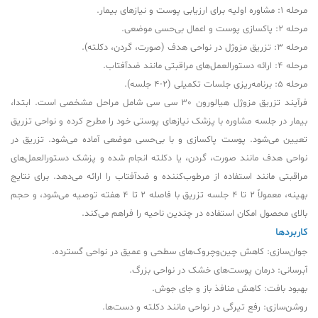
مرحله 1: مشاوره اولیه برای ارزیابی پوست و نیازهای بیمار.
مرحله 2: پاکسازی پوست و اعمال بی‌حسی موضعی.
مرحله 3: تزریق مزوژل در نواحی هدف (صورت، گردن، دکلته).
مرحله 4: ارائه دستورالعمل‌های مراقبتی مانند ضدآفتاب.
مرحله 5: برنامه‌ریزی جلسات تکمیلی (2-4 جلسه).
فرآیند تزریق مزوژل هیالورون 30 سی سی شامل مراحل مشخصی است. ابتدا،
بیمار در جلسه مشاوره با پزشک نیازهای پوستی خود را مطرح کرده و نواحی تزریق
تعیین می‌شود. پوست پاکسازی و با بی‌حسی موضعی آماده می‌شود. تزریق در
نواحی هدف مانند صورت، گردن، یا دکلته انجام شده و پزشک دستورالعمل‌های
مراقبتی مانند استفاده از مرطوب‌کننده و ضدآفتاب را ارائه می‌دهد. برای نتایج
بهینه، معمولاً 2 تا 4 جلسه تزریق با فاصله 2 تا 4 هفته توصیه می‌شود، و حجم
بالای محصول امکان استفاده در چندین ناحیه را فراهم می‌کند.
کاربردها
جوان‌سازی: کاهش چین‌وچروک‌های سطحی و عمیق در نواحی گسترده.
آبرسانی: درمان پوست‌های خشک در نواحی بزرگ.
بهبود بافت: کاهش منافذ باز و جای جوش.
روشن‌سازی: رفع تیرگی در نواحی مانند دکلته و دست‌ها.