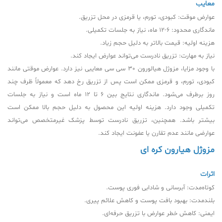
معایب
عوارض موقت: کبودی، تورم، یا قرمزی در محل تزریق.
ماندگاری محدود: 6-12 ماه، نیاز به جلسات تکمیلی.
هزینه اولیه: قیمت بالاتر به دلیل حجم زیاد.
نیاز به مهارت: تزریق نادرست می‌تواند عوارض ایجاد کند.
با وجود مزایا، مزوژل هیالورون 30 سی سی معایبی نیز دارد. عوارض موقتی مانند
کبودی، تورم، و قرمزی ممکن است پس از تزریق رخ دهد که معمولاً ظرف چند
روز برطرف می‌شود. ماندگاری نتایج بین 6 تا 12 ماه است و نیاز به جلسات
تکمیلی وجود دارد. هزینه اولیه این محصول به دلیل حجم بالا ممکن است
بیشتر باشد. همچنین، تزریق نادرست توسط پزشک غیرمتخصص می‌تواند
عوارضی مانند عدم تقارن یا عفونت ایجاد کند.
مزوژل هیارون کره ای
اثرات
کوتاه‌مدت: آبرسانی و شادابی فوری پوست.
بلندمدت: بهبود بافت پوست و کاهش علائم پیری.
ایمنی: کاهش خطر عوارض با تزریق حرفه‌ای.