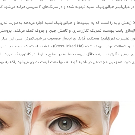
ویژگی بارز ژل پروسترولین نچرال بی، استفاده از فناوری Sustained Release (رهش پایدار) است که به پپتیدها و هیالورونی
ه بازسازی بافت پوست، تحریک کلاژن‌سازی و کاهش چین و چروک کمک می‌کند. پروستر
 بدون تغییرات اغراق‌آمیز هستند، گزینه‌ای ایده‌آل محسوب می‌شود.تمرکز اصلی این فیلر
است. فرمولاسیون آن اغلب بر پایه هیالورونیک اسید (HA) با درجه خلوص
 ایمنی و آلرژیک را به حداقل می‌رساند.علاوه بر اصلاح خطوط، در کانتورینگ صورت، ا