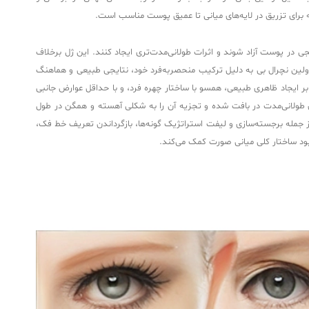
ک اسید اجازه می‌دهد به‌صورت تدریجی در پوست آزاد شوند و اثرات طولانی‌مدت‌تری ایجاد کنند. این ژل برخلاف
ولین نچرال بی به دلیل ترکیب منحصربه‌فرد خود، نتایجی طبیعی و هماهنگ
 بر ایجاد ظاهری طبیعی، همسو با ساختار چهره فرد، و با حداقل عوارض جانبی
 بالا و اتصالات عرضی بهینه شده (Cross-linked HA) بنا شده است، که موجب پایداری طولانی‌مدت در بافت شده و تجزیه آن را به شکلی آهسته و همگن در طول
ز جمله برجسته‌سازی و لیفت استراتژیک گونه‌ها، بازگرداندن تعریف خط فک،