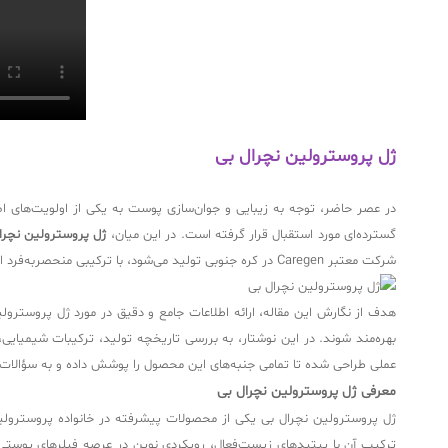
ژل پروسترولین نچرال بی
در عصر حاضر، توجه به زیبایی و جوان‌سازی پوست به یکی از اولویت‌های اص
گسترده‌ای مورد استقبال قرار گرفته است. در این میان،
ژل پروسترولین نچرا
شرکت معتبر Caregen در کره جنوبی تولید می‌شود، با ترکیبی منحصربه‌فرد از هیالورونیک اسید و پپتیدهای زیست‌فعال، راهکاری مؤثر برای رفع چین و چروک، بازسازی پوست و بهبود ظاهر طبیعی آن ارائه می‌دهد.
هدف از نگارش این مقاله، ارائه اطلاعات جامع و دقیق در مورد ژل پروسترول
بهره‌مند شوند. در این نوشتار، به بررسی تاریخچه تولید، ترکیبات شیمیایی،
عملی طراحی شده تا تمامی جنبه‌های این محصول را پوشش داده و به سؤالات 
معرفی ژل پروسترولین نچرال بی
ژل پروسترولین نچرال بی یکی از محصولات پیشرفته در خانواده پروسترولی
ترکیب آن با پپتیدهای زیست‌فعال، رویکردی نوین در عرصه فیلرهای پوستی و