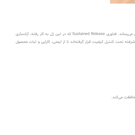
هیالورونیک اسید استفاده‌شده در این محصول از منشأ غیرحیوانی و از طریق فرآیند تخمیر باکتریایی تولید می‌شود، که خطر بروز واکنش‌های آلرژیک را به حداقل می‌رساند. فناوری Sustained Release که در این ژل به کار رفته، آزادسازی
شرفته تحت کنترل کیفیت قرار گرفته‌اند تا از ایمنی، کارایی و ثبات محصول