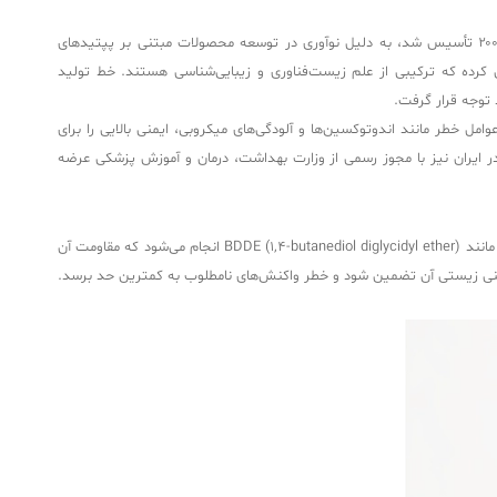
ژل پروسترولین نچرال بی توسط شرکت Caregen، یکی از پیشگامان صنعت بیوتکنولوژی و زیبایی در کره جنوبی، تولید می‌شود. شرکت Caregen که در سال ۲۰۰۱ تأسیس شد، به دلیل نوآوری در توسعه محصولات مبتنی بر پپتیدهای
کرده که ترکیبی از علم زیست‌فناوری و زیبایی‌شناسی هستند. خط تولید
 خطر مانند اندوتوکسین‌ها و آلودگی‌های میکروبی، ایمنی بالایی را برای
مان غذا و داروی کره) و CE (استاندارد اروپا) برای این محصول شده و در ایران نیز با مجوز رسمی از وزارت بهداشت، درمان و آموزش پزشکی عرضه
ترکیب اصلی ژل پروسترولین نچرال بی، هیالورونیک اسید کراس‌لینک‌شده با غلظت 20 میلی‌گرم در میلی‌لیتر است. کراس‌لینک شدن این ماده با استفاده از عاملی مانند BDDE (1,4-butanediol diglycidyl ether) انجام می‌شود که مقاومت آن