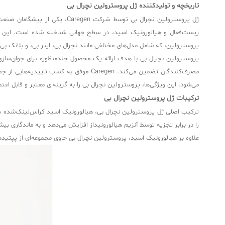
تاریخچه و تولیدکننده ژل پروسترولین نچرال بی
زیست‌فعال و هیالورونیک اسید، در سطح جهانی شناخته شده است. این شرک
پروسترولین، که شامل مدل‌های مختلفی مانند نچرال بی، اینر بی، و بلانک بی است، از سال ۲۰۱۷ به بازار جهانی عرضه شد و به‌سرعت به دلیل کارایی و ایمنی
پروسترولین نچرال بی با هدف ارائه یک محصول چندمنظوره برای جوان‌سازی پ
می‌شود. این ویژگی‌ها، پروسترولین نچرال بی را به گزینه‌ای معتبر و قابل اعت
ترکیبات ژل پروسترولین نچرال بی
را در برابر تجزیه توسط آنزیم هیالورونیداز افزایش می‌دهد و به ماندگاری بیشتر در بافت پوست کمک می‌کند. میزان BDDE در این ژل به حداقل کاهش یافت
علاوه بر هیالورونیک اسید، پروسترولین نچرال بی حاوی مجموعه‌ای از پپتید