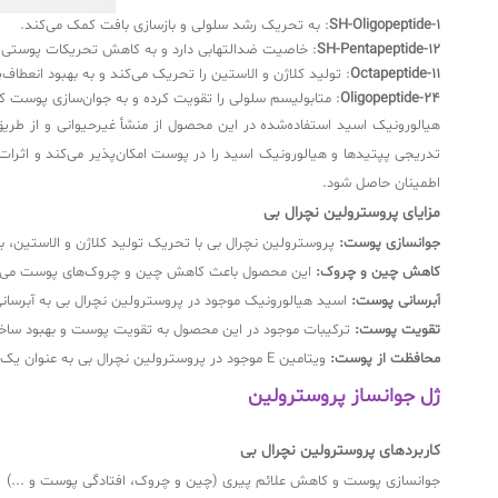
SH-Oligopeptide-1
: به تحریک رشد سلولی و بازسازی بافت کمک می‌کند.
SH-Pentapeptide-12
: خاصیت ضدالتهابی دارد و به کاهش تحریکات پوستی 
Octapeptide-11
: تولید کلاژن و الاستین را تحریک می‌کند و به بهبود انعطاف
Oligopeptide-24
: متابولیسم سلولی را تقویت کرده و به جوان‌سازی پوست ک
تدریجی پپتیدها و هیالورونیک اسید را در پوست امکان‌پذیر می‌کند و اثرات 
اطمینان حاصل شود.
مزایای پروسترولین نچرال بی
جوانسازی پوست:
پروسترولین نچرال بی با تحریک تولید کلاژن و الاستین، 
کاهش چین و چروک:
این محصول باعث کاهش چین و چروک‌های پوست می‌شود
آبرسانی پوست:
اسید هیالورونیک موجود در پروسترولین نچرال بی به آبرسا
تقویت پوست:
ترکیبات موجود در این محصول به تقویت پوست و بهبود ساخت
محافظت از پوست:
ویتامین E موجود در پروسترولین نچرال بی به عنوان یک آنتی‌اکسیدان قوی عمل می‌کند و از پوست در برابر آسیب‌های ناشی از عوامل محیطی محافظت می‌کند.
ژل جوانساز پروسترولین
کاربردهای پروسترولین نچرال بی
جوانسازی پوست و کاهش علائم پیری (چین و چروک، افتادگی پوست و ...)