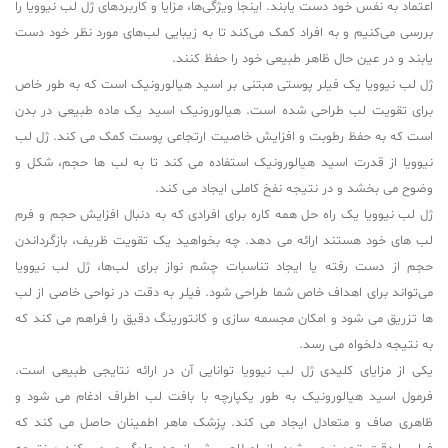
اعتماد به نفس خود دست یابند. اینجا ویژگی‌ها، مزایا و کاربردهای ژل لب نیوویا را
بررسی می‌کنیم و به افراد کمک می‌کند تا به زیبایی لب‌های مورد نظر خود دست
یابند و در عین حال ظاهر طبیعی خود را حفظ کنند.
ژل لب نیوویا یک فیلر پوستی مبتنی بر اسید هیالورونیک است که به طور خاص
برای تقویت لب طراحی شده است. هیالورونیک اسید یک ماده طبیعی در بدن
است که به حفظ رطوبت و افزایش خاصیت ارتجاعی پوست کمک می کند. ژل لب
نیوویا از قدرت اسید هیالورونیک استفاده می کند تا به لب ها حجم، شکل و
وضوح می بخشد و در نتیجه نفخ کاملی ایجاد می کند.
ژل لب نیوویا یک راه حل همه کاره برای افرادی که به دنبال افزایش حجم و فرم
لب های خود هستند ارائه می دهد. چه بخواهید یک تقویت ظریف، بازگرداندن
حجم از دست رفته یا ایجاد تناسبات چشم نواز برای لب‌ها، ژل لب نیوویا
می‌تواند برای اهداف خاص شما طراحی شود. فیلر به دقت در نواحی خاصی از لب
ها تزریق می شود و امکان مجسمه سازی و کانتورینگ دقیق را فراهم می کند که
به نتیجه دلخواه می رسد.
یکی از مزایای کلیدی ژل لب نیوویا توانایی آن در ارائه نتایجی طبیعی است.
فرمول اسید هیالورونیک به طور یکپارچه با بافت لب اطراف ادغام می شود و
ظاهری صاف و متعادل ایجاد می کند. پزشک ماهر اطمینان حاصل می کند که