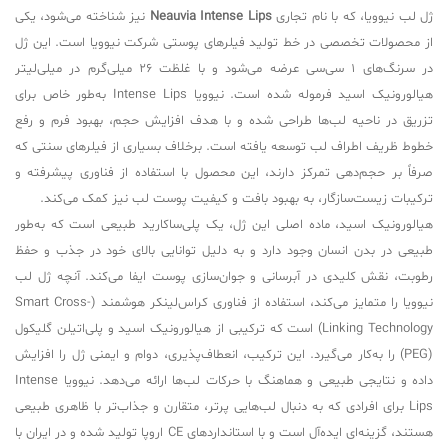
ژل لب نیوویا، که با نام تجاری
Neauvia Intense Lips
نیز شناخته می‌شود، یکی
از محصولات تخصصی در خط تولید فیلرهای پوستی شرکت نیوویا است. این ژل
در سرنگ‌های 1 سی‌سی عرضه می‌شود و با غلظت 26 میلی‌گرم در میلی‌لیتر
هیالورونیک اسید فرموله شده است. نیوویا Intense Lips به‌طور خاص برای
تزریق در ناحیه لب‌ها طراحی شده و با هدف افزایش حجم، بهبود فرم و رفع
خطوط ظریف اطراف لب توسعه یافته است. برخلاف بسیاری از فیلرهای سنتی که
صرفاً بر حجم‌دهی تمرکز دارند، این محصول با استفاده از فناوری پیشرفته و
ترکیبات زیست‌سازگار، به بهبود بافت و کیفیت پوست لب نیز کمک می‌کند.
هیالورونیک اسید، ماده اصلی این ژل، یک پلی‌ساکارید طبیعی است که به‌طور
طبیعی در بدن انسان وجود دارد و به دلیل توانایی بالای خود در جذب و حفظ
رطوبت، نقش کلیدی در آبرسانی و جوان‌سازی پوست ایفا می‌کند. آنچه ژل لب
نیوویا را متمایز می‌کند، استفاده از فناوری کراس‌لینکر هوشمند (Smart Cross-
Linking Technology) است که ترکیبی از هیالورونیک اسید و پلی‌اتیلن گلیکول
(PEG) را به‌کار می‌گیرد. این ترکیب، انعطاف‌پذیری، دوام و ایمنی ژل را افزایش
داده و نتایجی طبیعی و هماهنگ با حرکات لب‌ها ارائه می‌دهد. نیوویا Intense
Lips برای افرادی که به دنبال لب‌هایی پرتر، متقارن و جذاب‌تر با ظاهری طبیعی
هستند، گزینه‌ای ایده‌آل است و با استانداردهای CE اروپا تولید شده و در ایران با