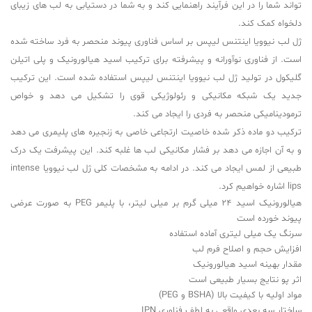
تواند شما را در این فرآیند راهنمایی کند و به شما در دستیابی به لب های زیبای
دلخواه کمک کند.
ژل لب نیوویا اینتنس لیپس بر اساس فناوری پیوند منحصر به فرد ساخته شده
است. از فناوری نوآورانه و پیشرفته برای ترکیب اسید هیالورونیک و پلی اتیلن
گلیکول در تولید ژل لب نیوویا اینتنس لیپس استفاده شده است. این ترکیب
جدید یک شبکه مکانیکی و رئولوژیکی قوی را تشکیل می دهد و خواص
ترمودینامیکی منحصر به فردی را ایجاد می کند.
ترکیب دو ماده ذکر شده خاصیت ارتجاعی خاصی به زنجیره های پلیمری می دهد
و به آن اجازه می دهد بر فشار مکانیکی لب ها غلبه کند. این پیشرفت یک درک
طبیعی از لمس ایجاد می کند. در ادامه به مشخصات کلی ژل لب نیوویا intense
lips اشاره خواهیم کرد.
هیالورونیک اسید 24 میلی گرم بر میلی لیتر، با پلیمر PEG به صورت عرضی
پیوند خورده است
سرنگ یک میلی لیتری آماده استفاده
افزایش حجم و اصلاح فرم لب
مقدار بهینه اسید هیالورونیک
اثر پو نتایج بسیار طبیعی است
مواد اولیه با کیفیت بالا (BSHA و PEG)
ساختار سه بعدی واقعی به لطف فناوری IPN