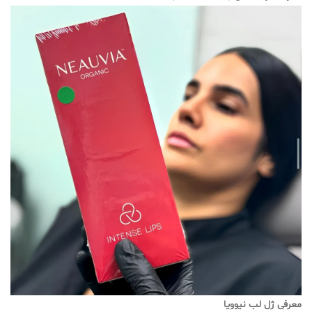
معرفی ژل لب نیوویا