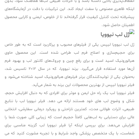
انعطاف‌پذیری بالایی داشته باشد و با حرکات طبیعی لب‌ها هماهنگ شود، بدون
اینکه ظاهری مصنوعی یا سفت ایجاد کند. این ترکیبات با دقت در آزمایشگاه‌های
پیشرفته تحت کنترل کیفیت قرار گرفته‌اند تا از خلوص، ایمنی و کارایی محصول
اطمینان حاصل شود.
ژل لب نیوویا لیپس یکی از فیلرهای محبوب و پرکاربرد است که به طور خاص
برای حجیم‌سازی و اصلاح فرم لب طراحی شده است. این محصول حاوی
هیالورونیک اسید است و برای رفع چین و چروک‌های کانتور لب و بهبود فرم
آن‌ها مورد استفاده قرار می‌گیرد. برند نیوویا، که در سال 2012 تاسیس شد،
به‌عنوان یکی از تولیدکنندگان برتر فیلرهای هیالورونیک اسید شناخته می‌شود و
فیلر نیوویا لیپس از بهترین محصولات این برند به شمار می‌آید.
فیلر نیوویا لب یک راه حل ایمن و موثر برای افرادی که به دنبال افزایش حجم،
شکل و وضوح لب های خود هستند ارائه می دهد. فیلر نیوویا لب با نتایج
طبیعی، اثرات طولانی مدت، کمترین ناراحتی و رویکرد درمانی سفارشی، انتخابی
عالی برای دستیابی به لب‌هایی کاملاً حجیم است که زیبایی کلی صورت شما را
افزایش می‌دهد. برای بررسی اینکه آیا فیلر نیوویا لب گزینه مناسبی برای
شماست، با یک متخصص پزشکی واجد شرایط و با تجربه مشورت کنید که می