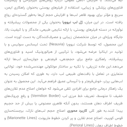
ایفا می‌کنند. با افزایش آگاهی عمومی درباره روش‌های غیرجراحی و پیشرفت
فناوری‌های پزشکی و زیبایی، استفاده از فیلرهای پوستی به‌عنوان راهکاری ایمن،
سریع و مؤثر برای بهبود ظاهر لب‌ها و افزایش حجم آن‌ها به‌طور گسترده‌ای رواج
یافته است. در این میان،
ژل لب نیوویا
به‌عنوان یکی از محصولات پیشرفته و
نوآورانه در دسته فیلرهای پوستی، با ارائه نتایجی طبیعی، ماندگار و با کیفیت بالا،
جایگاه ویژه‌ای در میان متخصصان زیبایی و مصرف‌کنندگان به دست آورده است.
این محصول، که توسط شرکت نیوویا (Neauvia) تحت لیسانس سوئیس و با
تولید در ایتالیا عرضه می‌شود، با ترکیبی از هیالورونیک اسید و فناوری‌های
پیشرفته، راهکاری جامع برای حجم‌دهی، فرم‌دهی و جوان‌سازی لب‌ها ارائه
می‌دهد.این ماده تزریقی، با تکیه بر ساختار مولکولی مهندسی‌شده خود، توانایی
متمایزی در تعامل با بافت‌های طبیعی لب دارد، به طوری که امکان رسیدن به
لب‌هایی پرتر، خوش‌فرم‌تر و با آبرسانی عمیق فراهم می‌آید. این محصول به عنوان
یک راهکار درمانی جامع برای افرادی تلقی می‌شود که خواهان اصلاح عدم تقارن‌های
خفیف تا متوسط، تعریف خط مرزی لب (Vermilion Border) و رفع چروک‌های
ظریف اطراف دهان هستند، بدون آنکه ظاهری مصنوعی یا بیش از حد حجیم
پیدا کنند.به طور کلی
کاربرد محوری
اصلاح حجم لب‌های نازک، برجسته‌سازی
قوس کوپید، اصلاح عدم تقارن و پر کردن خطوط ماریونت (Marionette Lines) و
خطوط اطراف دهان (Perioral Lines).