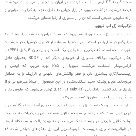
سخت‌گیرانه CE اروپا را کسب کرده و در ایران با مجوز رسمی وزارت بهداشت
عرضه می‌شود. موفقیت نیوویا در بازار جهانی به دلیل تعهد به کیفیت، نوآوری و
ارائه نتایجی طبیعی است که آن را از بسیاری از رقبا متمایز می‌کند.
ترکیبات ژل لب نیوویا
ترکیب اصلی ژل لب نیوویا، هیالورونیک اسید کراس‌لینک‌شده با غلظت 26
میلی‌گرم در میلی‌لیتر است. این ماده با استفاده از فناوری کراس‌لینکر هوشمند
تقویت شده است، که ترکیبی از هیالورونیک اسید و پلی‌اتیلن گلیکول (PEG) را
به‌کار می‌گیرد. برخلاف بسیاری از فیلرهای دیگر که از BDDE به‌عنوان عامل
کراس‌لینکر استفاده می‌کنند، نیوویا از PEG بهره می‌برد که ایمنی و
زیست‌سازگاری بیشتری دارد و خطر واکنش‌های التهابی یا آلرژیک را به حداقل
می‌رساند. هیالورونیک اسید استفاده‌شده در این محصول از منشأ غیرحیوانی و از
طریق فرآیند تخمیر باکتریایی (Bacillus subtilis) تولید می‌شود، که خلوص بالا و
سازگاری عالی با بدن انسان را تضمین می‌کند.
علاوه بر هیالورونیک اسید، ژل لب نیوویا حاوی اسیدهای آمینه مانند گلیسین و
ال-پرولین است که بلوک‌های سازنده کلاژن هستند. این ترکیبات به تحریک
تولید کلاژن طبیعی در پوست کمک می‌کنند و به بهبود بافت و استحکام لب‌ها
در طولانی‌مدت یاری می‌رسانند. فرمولاسیون این ژل به‌گونه‌ای طراحی شده که