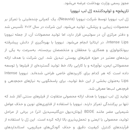
مجوز رسمی وزارت بهداشت عرضه می‌شود.
تاریخچه و تولیدکننده ژل لب نیوویا
ژل لب نیوویا توسط شرکت نیوویا (Neauvia)، یک کمپانی چندملیتی با تمرکز بر
محصولات زیبایی و پزشکی، تولید می‌شود. این شرکت در سال ۲۰۱۲ تأسیس شد
و دفتر مرکزی آن در سوئیس قرار دارد، اما تولید محصولات آن، از جمله نیوویا
Intense Lips، در ایتالیا انجام می‌شود. نیوویا با بهره‌گیری از دانش پیشرفته
بیوتکنولوژی و همکاری با محققان و متخصصان برجسته، به‌سرعت به یکی از
برندهای معتبر در حوزه فیلرهای پوستی تبدیل شد. این شرکت با هدف ارائه
محصولاتی ایمن، نوآورانه و با کارایی بالا، خط تولید گسترده‌ای از فیلرها را توسعه
داده است که هر کدام برای کاربردهای خاصی طراحی شده‌اند. نیوویا Intense
Lips به‌عنوان بخشی از این خط تولید، برای پاسخگویی به نیازهای حجم‌دهی و
فرم‌دهی لب‌ها معرفی شد.
تولید ژل لب نیوویا با هدف ارائه محصولی متفاوت از فیلرهای سنتی آغاز شد که
تنها بر پرکنندگی تمرکز دارند. نیوویا با استفاده از فناوری‌های نوین و حذف عوامل
شیمیایی مضر مانند BDDE (بوتان‌دیول دی‌گلیسیدیل اتر) در برخی از مراحل
تولید، محصولی با ایمنی و تحمل‌پذیری بالا ارائه کرده است. این ژل با استفاده از
فرآیندهای کنترل کیفیت دقیق و حذف آلودگی‌های میکروبی، استانداردهای