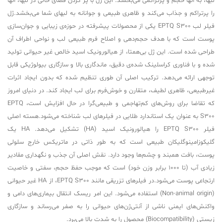
لبها، به آنها حجم و پرتراکمی می‌بخشد. این ژل با پر کردن فضای خالی در لبها، آنها
را پرتراکم و جذاب می‌کند و ظاهری طبیعی و جوانانه به لبهای شما می‌بخشد.ژل
فیلر لب EPTQ S300 یکی از محصولات پیشرفته در حوزه‌ی زیبایی و جوان‌سازی
پوست است که با هدف حجم‌دهی و اصلاح فرم طبیعی لب و نواحی اطراف آن
طراحی شده است. این ژل بی‌همتا، از هیالورونیک اسید خالص غیر حیوانی تولید
شده و با فناوری کراسلینک شده‌ی دقیق، ماندگاری بالا و سازگاری بیولوژیکی قابل
توجهی ارائه می‌دهد. ترکیب اصلی آن طوری تنظیم شده که بدون ایجاد اثرات
غیرطبیعی، ظاهری لطیف، متقارن و خوش‌فرم برای لب ایجاد کند. در دنیای امروز
که تقاضا برای روش‌های کم‌تهاجمی و طبیعی‌گرا در حال افزایش است، EPTQ
S300 به عنوان یک استاندارد طلایی در فیلرهای لب شناخته می‌شود.هسته اصلی
فیلر EPTQ S300 را هیالورونیک اسید (HA) تشکیل می‌دهد. HA یک
گلیکوزامینوگلیکان طبیعی است که به طور ذاتی در ماتریکس خارج سلولی
پوست، بافت همبند و چشم‌ها وجود دارد. نقش اصلی آن جذب و نگهداری مقادیر
زیادی آب (تا ۱۰۰۰ برابر وزن خود) است که موجب حفظ حجم، سفتی و خاصیت
ارتجاعی پوست می‌شود.در فیلرهای تزریقی مانند EPTQ S300، از HA غیر حیوانی
(Non-animal origin) استفاده می‌شود. این امر ریسک انتقال بیماری‌های دامی و
واکنش‌های ایمنی ناشی از آنتی‌ژن‌های حیوانی را به صفر می‌رساند و سازگاری
زیستی (Biocompatibility) محصول را به شدت بالا می‌برد.