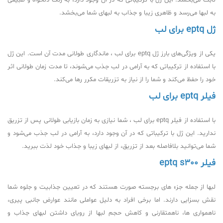
به لبها می‌رسد و ظاهری زیبا و جذاب به لبهای شما می‌بخشد.
ژل eptq برای لب
یکی از ویژگی‌های بارز ژل eptq برای لب ، ماندگاری طولانی مدت آن است. این ژل
با استفاده از ترکیباتی که به آرامی در لب جذب می‌شوند، تا مدت زمان طولانی اثر
خود را حفظ می‌کند و شما را از نیاز به تزریقات مکرر رها می‌کند.
فیلر eptq برای لب
با استفاده از فیلر eptq برای لب ، شما نیازی به زمان بازیابی طولانی پس از تزریق
ندارید. این ژل با ترکیباتی که در آن وجود دارد، به آرامی در لب جذب می‌شود و
شما می‌توانید بلافاصله بعد از تزریق، از لبهای زیبا و جذاب خود لذت ببرید.
فیلر eptq s300
لبها از جمله جزء های برجسته صورت هستند که در تعیین جذابیت و جلوه شما
نقش بسزایی دارند. اما برخی افراد به دلیل عواملی مانند عوارض جانبی پیری،
ناهمواری ها، ناهمتقارنی و کاهش حجم لبها از رویای داشتن لبهای جذاب و