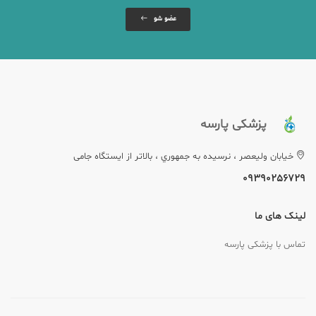
عضو شو
پزشکی پارسه
خيابان وليعصر ، نرسيده به جمهوري ، بالاتر از ایستگاه جامی
09390256729
لینک های ما
تماس با پزشکی پارسه