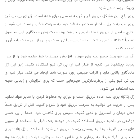
هیالورونیک اسید منجر به کاهش آب زیر پوست می شود که باعث ایجاد چین و
چروک پوست می شود.
برای رفع این مشکل تزریق فیلر گزینه مناسبی برای همه است. ژل ای پی تی کیو
برای لب به دلیل ساختار منحصر به فرد خود به سرعت جذب پوست می شود و
نتایج حاصل از تزریق کاملا طبیعی خواهد بود. مدت زمان ماندگاری این محصول
تقریباً 6 تا 12 ماه می باشد. البته درمان موقتی است و پس از این مدت باید آن را
تمدید کنید.
اگر می خواهید حجم لب های خود را افزایش دهید یا خط خنده خود را از بین
ببرید پیشنهاد می کنیم از فیلر لب ای پی تی کیو استفاده کنید. زیرا این ژل
ماندگاری بالایی دارد و اثرات طبیعی روی صورت شما ایجاد می کند. فیلر لب ای
پی تی کیو یکی از پرطرفدارترین فیلرهایی است که برای افزایش و زیبایی حجم
لب استفاده می شود.
ژل eptq برای لب آماده تزریق است و نیازی به مخلوط کردن با سایر مواد ندارد.
پس از خرید، می توانید به سرعت تزریق خود را شروع کنید. قبل از تزریق حتماً
محل درمان را استریل و تمیز کنید. سپس برای کاهش درد، حتما از بی حسی
موضعی در ناحیه تزریق استفاده کنید. در مرحله بعد، فیلر با استفاده از سوزن
های بسیار ظریف به لایه پوستی پوست تزریق می شود. استفاده از ژل eptq برای
لب برای افراد مبتلا به بیماری های خاص مانند سرطان، دیابت و غیره ممنوع