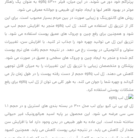
پرتراکم خود دور می شوند. در این میان، فیلر eptq s300 به عنوان یک راهکار
موثر در بهبود ظاهر لبها و ایجاد جلوه ای طبیعی و جوانانه معرفی می شود.
روش های کانتورینگ و زیبایی صورت در بین مردم بسیار محبوب است. برای این
کار از تزریق ژل استفاده می کنند. ژل لب eptq منجر به افزایش حجم لب می
شود و همچنین برای رفع چین و چروک های عمیق پوست استفاده می شود. با
تزریق این ژل می توانید چهره خود را جذاب تر کنید. با افزایش سن، تغییرات
سلولی و آناتومیکی در پوست رخ می دهد. در نتیجه حجم بافت های نرم پوست
کم شده و منجر به ایجاد چین و چروک های سطحی و عمیق در صورت می شود.
پزشکان و متخصصان زیبایی با تزریق ژل این تغییرات را به میزان قابل توجهی
کاهش می دهند. ژل لب eptq حجم از دست رفته پوست را در طول زمان باز می
گرداند و چهره شما را جوان می کند. به طور کلی می توان از ژل لب eptq برای رفع
مشکلات پوستی استفاده کرد.
ژل ای پی تی کیو برای لب مدل 300 در بسته بندی های استریل و در حجم 1.1
سی سی عرضه می شود. این محصول بر پایه اسید هیالورونیک غیر حیوانی
ساخته شده است. این ماده به طور طبیعی در بدن وجود دارد اما با افزایش سن
مقدار آن کاهش می یابد. در نتیجه نرمی پوست کاهش می یابد. همچنین کمبود